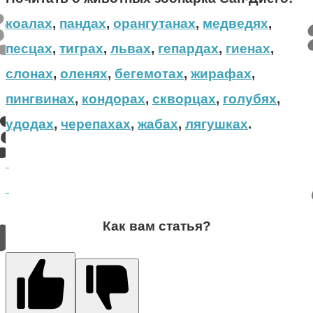
коалах
,
пандах
,
орангутанах
,
медведях
,
песцах
,
тиграх
,
львах
,
гепардах
,
гиенах
,
слонах
,
оленях
,
бегемотах
,
жирафах
,
пингвинах
,
кондорах
,
скворцах
,
голубях
,
удодах
,
черепахах
,
жабах
,
лягушках
.
Как вам статья?