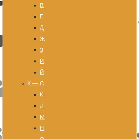
В
Г
Д
Ж
З
И
Й
К — С
К
Л
М
Н