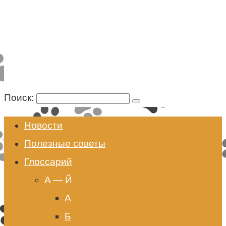
Поиск:
Новости
Полезные советы
Глоссарий
A — Й
А
Б