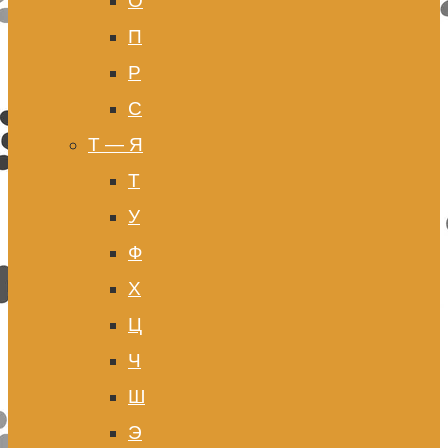
О
П
Р
С
Т — Я
Т
У
Ф
Х
Ц
Ч
Ш
Э