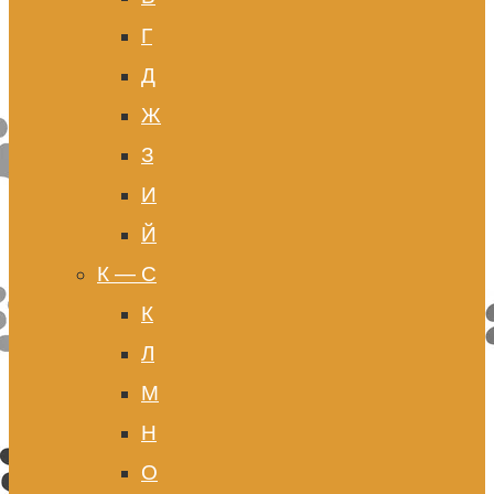
Г
Д
Ж
З
И
Й
К — С
К
Л
М
Н
О