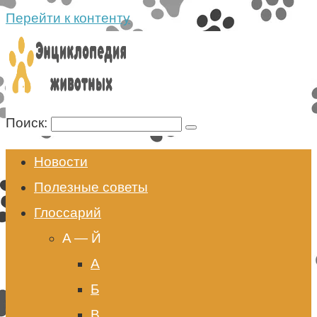
Перейти к контенту
Поиск:
Новости
Полезные советы
Глоссарий
A — Й
А
Б
В