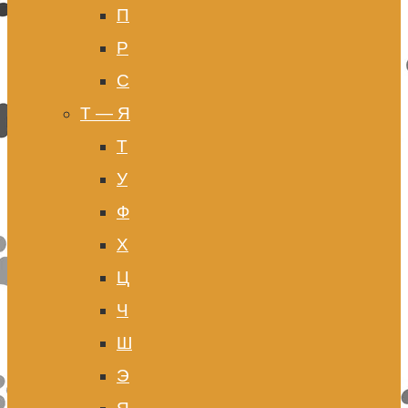
П
Р
С
Т — Я
Т
У
Ф
Х
Ц
Ч
Ш
Э