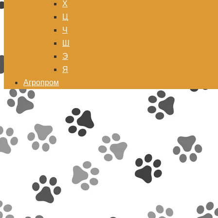
Х
Ц
Ч
Ш
Э
Я
Агропром