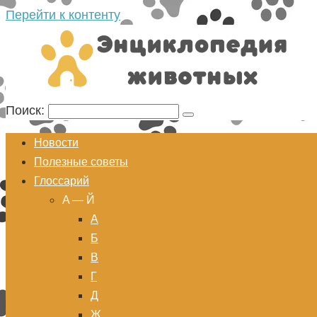
Перейти к контенту
Поиск:
Новости
Полезные советы
Глоссарий
A — Й
А
Б
В
Г
Д
Ж