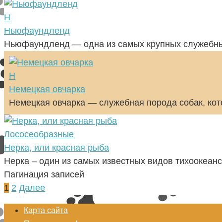
Н
Ньюфаундленд
Ньюфаундленд — одна из самых крупных служебных
Н
Немецкая овчарка
Немецкая овчарка — служебная порода собак, кот
Лососеобразные
Нерка, или красная рыба
Нерка – один из самых известных видов тихоокеан
Пагинация записей
1
2
Далее
Карта сайта