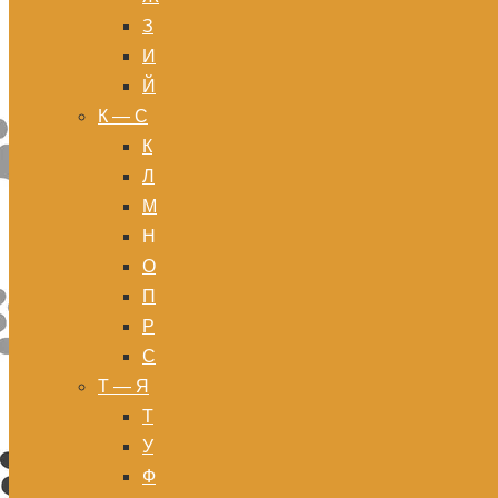
З
И
Й
К — С
К
Л
М
Н
О
П
Р
С
Т — Я
Т
У
Ф