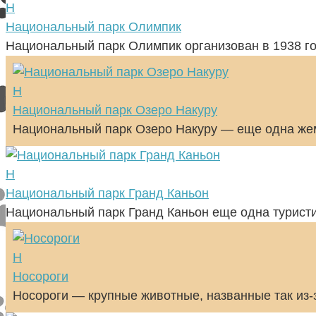
Н
Национальный парк Олимпик
Национальный парк Олимпик организован в 1938 го
Н
Национальный парк Озеро Накуру
Национальный парк Озеро Накуру — еще одна жем
Н
Национальный парк Гранд Каньон
Национальный парк Гранд Каньон еще одна турист
Н
Носороги
Носороги — крупные животные, названные так из-