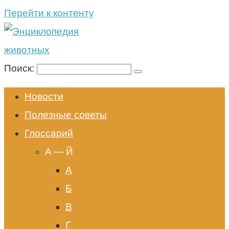
Перейти к контенту
Поиск:
Новости
Полезные советы
Глоссарий
A — Й
А
Б
В
Г