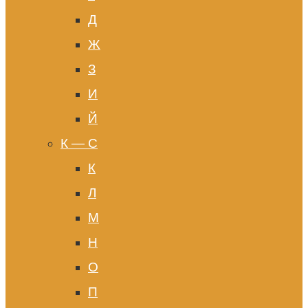
Д
Ж
З
И
Й
К — С
К
Л
М
Н
О
П