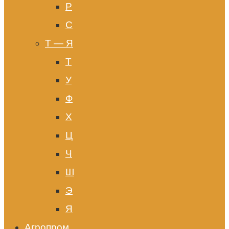
Р
С
Т — Я
Т
У
Ф
Х
Ц
Ч
Ш
Э
Я
Агропром