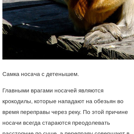
Самка носача с детенышем.
Главными врагами носачей являются
крокодилы, которые нападают на обезьян во
время переправы через реку. По этой причине
носачи всегда стараются преодолевать
расстояние по суше, а переправу совершают в