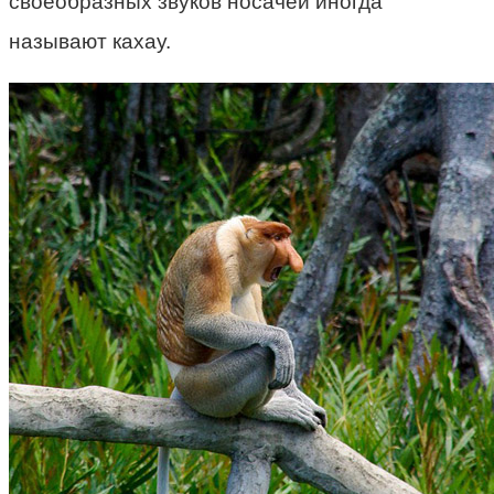
своеобразных звуков носачей иногда
называют кахау.