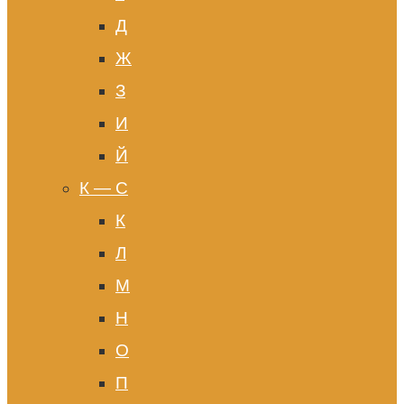
Д
Ж
З
И
Й
К — С
К
Л
М
Н
О
П