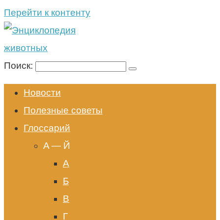
Перейти к контенту
Поиск:
Новости
Полезные советы
Глоссарий
A — Й
А
Б
В
Г