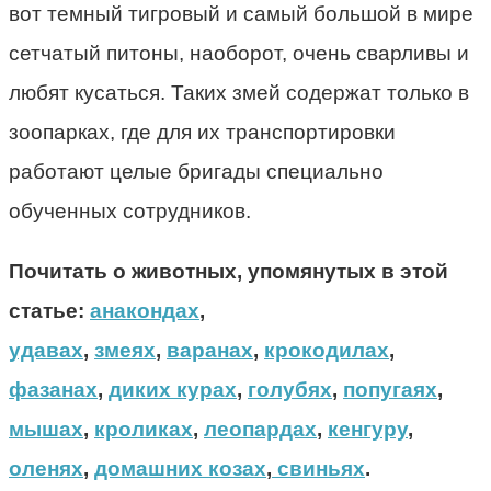
вот темный тигровый и самый большой в мире
сетчатый питоны, наоборот, очень сварливы и
любят кусаться. Таких змей содержат только в
зоопарках, где для их транспортировки
работают целые бригады специально
обученных сотрудников.
Почитать о животных, упомянутых в этой
статье:
анакондах
,
удавах
,
змеях
,
варанах
,
крокодилах
,
фазанах
,
диких курах
,
голубях
,
попугаях
,
мышах
,
кроликах
,
леопардах
,
кенгуру
,
оленях
,
домашних козах
,
свиньях
.