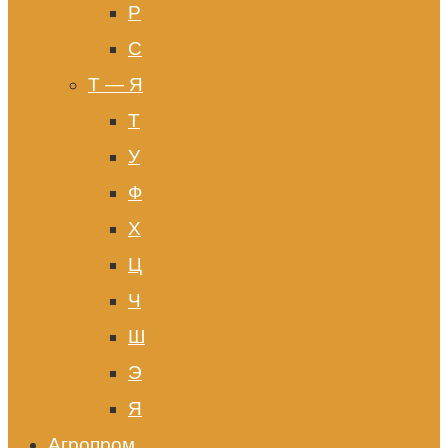
Р
С
Т — Я
Т
У
Ф
Х
Ц
Ч
Ш
Э
Я
Агропром