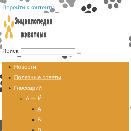
Перейти к контенту
Поиск:
Новости
Полезные советы
Глоссарий
A — Й
А
Б
В