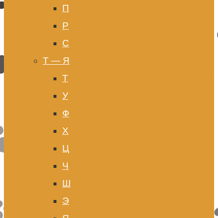
П
Р
С
Т — Я
Т
У
Ф
Х
Ц
Ч
Ш
Э