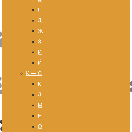
Г
Д
Ж
З
И
Й
К — С
К
Л
М
Н
О