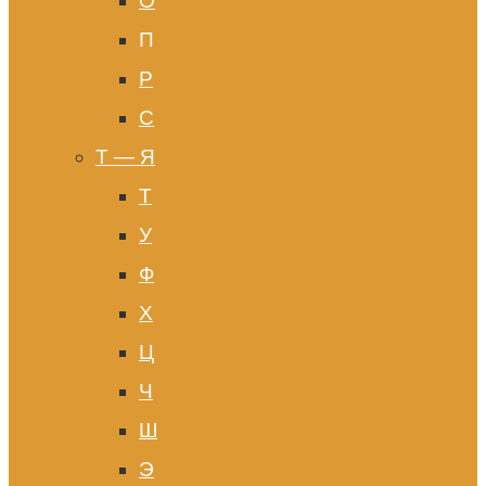
О
П
Р
С
Т — Я
Т
У
Ф
Х
Ц
Ч
Ш
Э