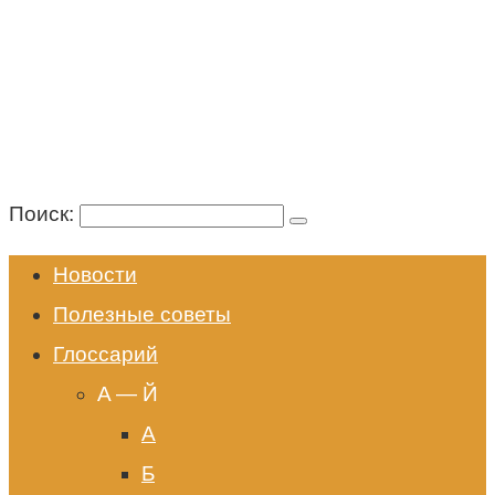
Поиск:
Новости
Полезные советы
Глоссарий
A — Й
А
Б