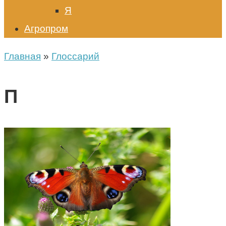
Я
Агропром
Главная
»
Глоссарий
П