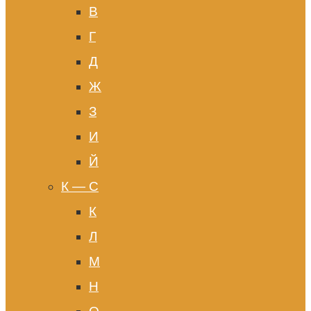
В
Г
Д
Ж
З
И
Й
К — С
К
Л
М
Н