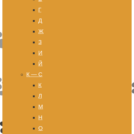
Г
Д
Ж
З
И
Й
К — С
К
Л
М
Н
О