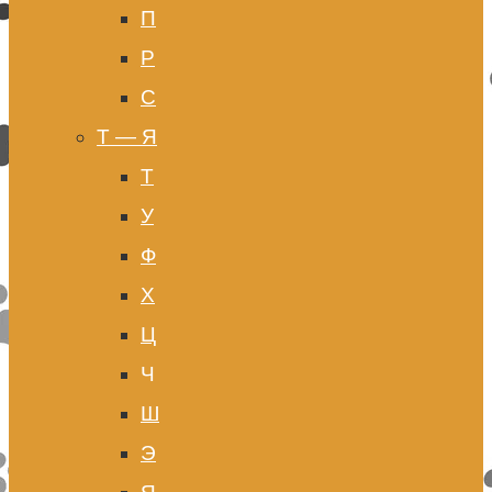
П
Р
С
Т — Я
Т
У
Ф
Х
Ц
Ч
Ш
Э