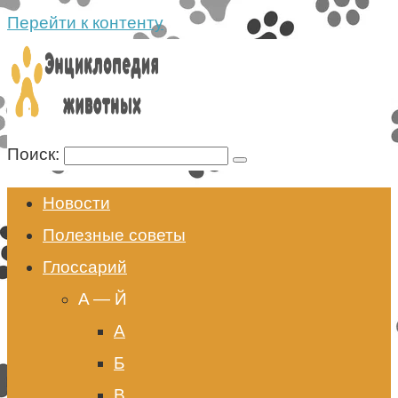
Перейти к контенту
Поиск:
Новости
Полезные советы
Глоссарий
A — Й
А
Б
В