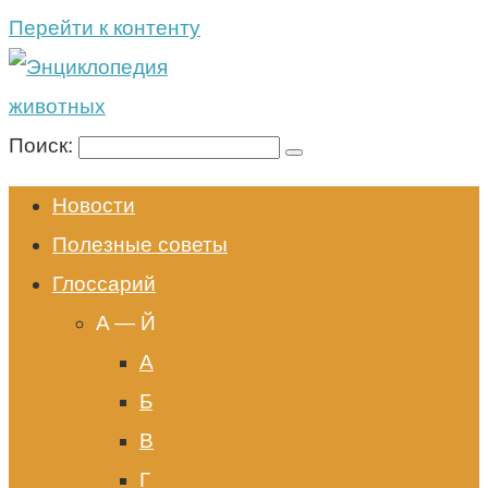
Перейти к контенту
Поиск:
Новости
Полезные советы
Глоссарий
A — Й
А
Б
В
Г