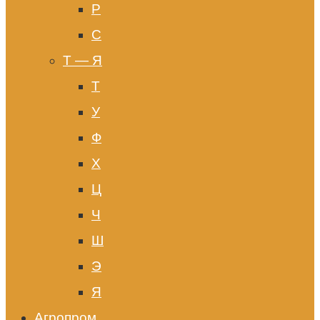
Р
С
Т — Я
Т
У
Ф
Х
Ц
Ч
Ш
Э
Я
Агропром