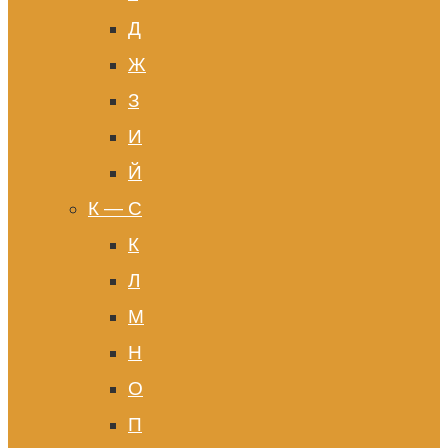
Д
Ж
З
И
Й
К — С
К
Л
М
Н
О
П