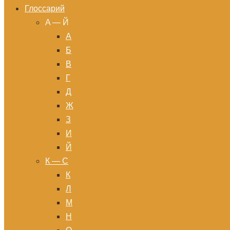
Глоссарий
A — Й
А
Б
В
Г
Д
Ж
З
И
Й
К — С
К
Л
М
Н