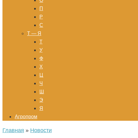
О
П
Р
С
Т — Я
Т
У
Ф
Х
Ц
Ч
Ш
Э
Я
Агропром
Главная
»
Новости