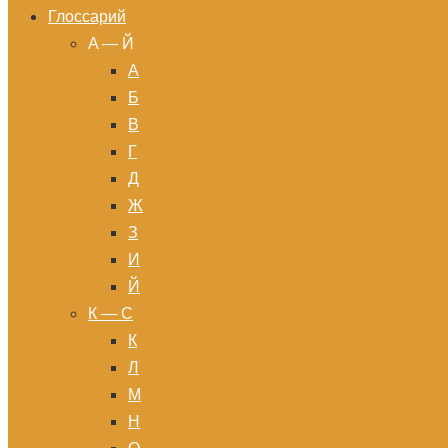
Глоссарий
A — Й
А
Б
В
Г
Д
Ж
З
И
Й
К — С
К
Л
М
Н