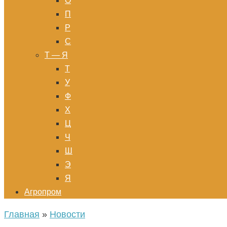
О
П
Р
С
Т — Я
Т
У
Ф
Х
Ц
Ч
Ш
Э
Я
Агропром
Главная
»
Новости