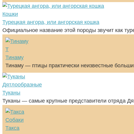
Кошки
Турецкая ангора, или ангорская кошка
Официальное название этой породы звучит как тур
Т
Тинаму
Тинаму — птицы практически неизвестные большин
Дятлообразные
Туканы
Туканы — самые крупные представители отряда Дя
Собаки
Такса