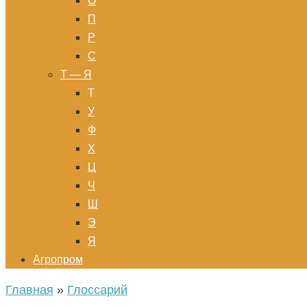
О
П
Р
С
Т — Я
Т
У
Ф
Х
Ц
Ч
Ш
Э
Я
Агропром
Главная
»
Глоссарий