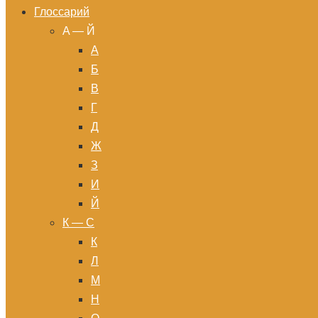
Глоссарий
A — Й
А
Б
В
Г
Д
Ж
З
И
Й
К — С
К
Л
М
Н