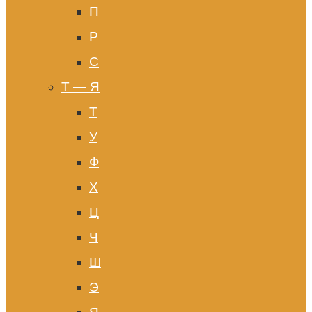
П
Р
С
Т — Я
Т
У
Ф
Х
Ц
Ч
Ш
Э