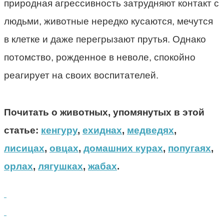
природная агрессивность затрудняют контакт с
людьми, животные нередко кусаются, мечутся
в клетке и даже перегрызают прутья. Однако
потомство, рожденное в неволе, спокойно
реагирует на своих воспитателей.
Почитать о животных, упомянутых в этой
статье:
кенгуру
,
ехиднах
,
медведях
,
лисицах
,
овцах
,
домашних курах
,
попугаях
,
орлах
,
лягушках
,
жабах
.