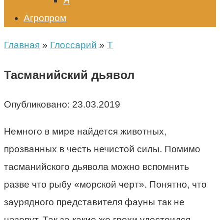
Я
Агропром
Главная
»
Глоссарий
»
Т
Тасманийский дьявол
Опубликовано:
23.03.2019
Немного в мире найдется животных,
прозванных в честь нечистой силы. Помимо
тасманийского дьявола можно вспомнить
разве что рыбу «морской черт». Понятно, что
заурядного представителя фауны так не
назовут. Так за какие же грехи удостоился