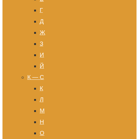
Г
Д
Ж
З
И
Й
К — С
К
Л
М
Н
О