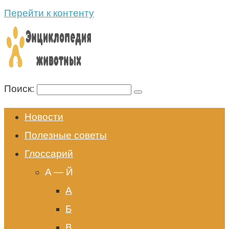
Перейти к контенту
Поиск:
Новости
Полезные советы
Глоссарий
A — Й
А
Б
В