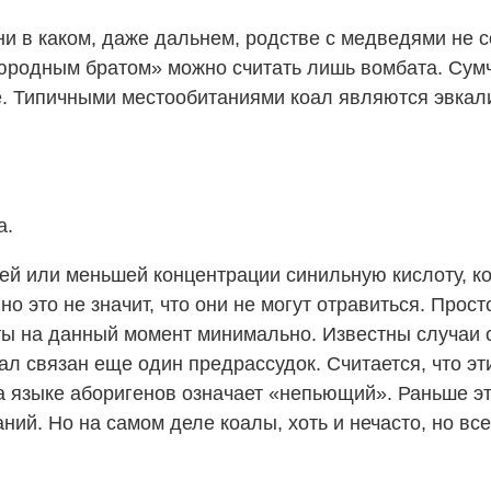
и в каком, даже дальнем, родстве с медведями не со
юродным братом» можно считать лишь вомбата. Сумча
ее. Типичными местообитаниями коал являются эвка
а.
шей или меньшей концентрации синильную кислоту, к
но это не значит, что они не могут отравиться. Про
ты на данный момент минимально. Известны случаи 
ал связан еще один предрассудок. Считается, что эт
на языке аборигенов означает «непьющий». Раньше э
ий. Но на самом деле коалы, хоть и нечасто, но все