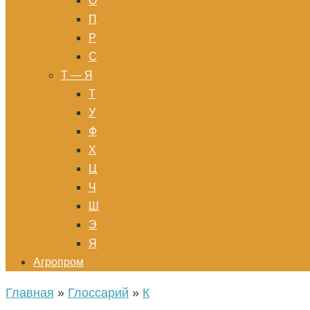
О
П
Р
С
Т — Я
Т
У
Ф
Х
Ц
Ч
Ш
Э
Я
Агропром
Главная
»
Глоссарий
»
К