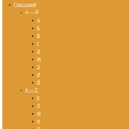
Глоссарий
A — Й
А
Б
В
Г
Д
Ж
З
И
Й
К — С
К
Л
М
Н