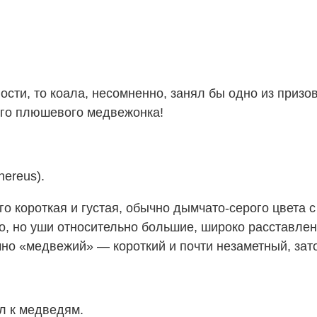
сти, то коала, несомненно, занял бы одно из приз
ого плюшевого медвежонка!
nereus).
го короткая и густая, обычно дымчато-серого цвета
то, но уши относительно большие, широко расставле
чно «медвежий» — короткий и почти незаметный, зато
л к медведям.