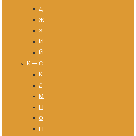
Д
Ж
З
И
Й
К — С
К
Л
М
Н
О
П