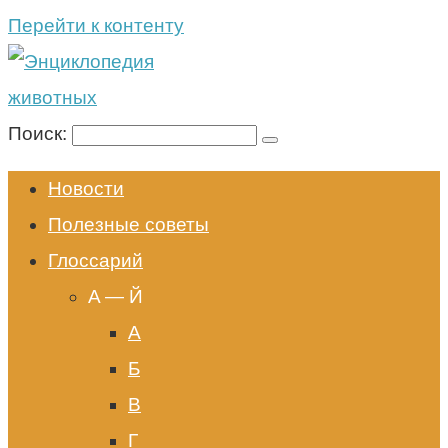
Перейти к контенту
Поиск:
Новости
Полезные советы
Глоссарий
A — Й
А
Б
В
Г