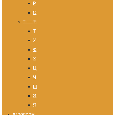
Р
С
Т — Я
Т
У
Ф
Х
Ц
Ч
Ш
Э
Я
Агропром