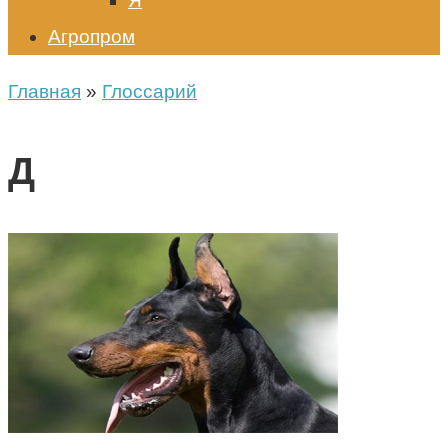
Я
Агропром
Главная
»
Глоссарий
Д