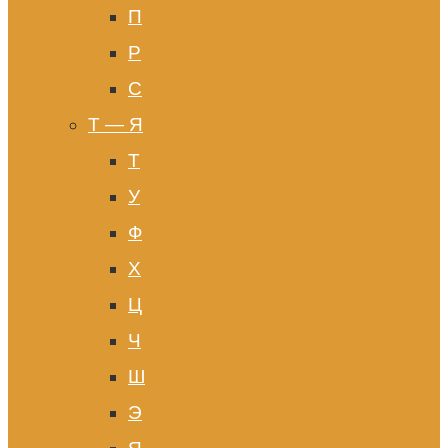
П
Р
С
Т — Я
Т
У
Ф
Х
Ц
Ч
Ш
Э