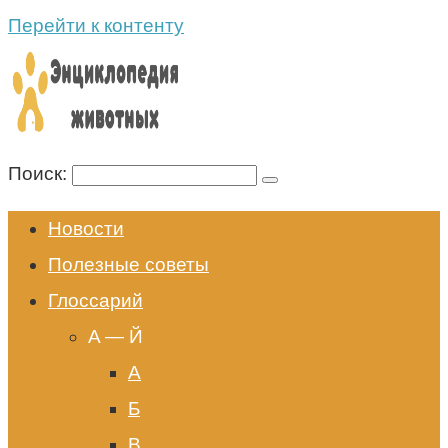
Перейти к контенту
Поиск:
Новости
Полезные советы
Глоссарий
A — Й
А
Б
В