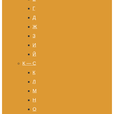
Г
Д
Ж
З
И
Й
К — С
К
Л
М
Н
О