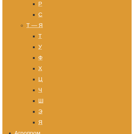
Р
С
Т — Я
Т
У
Ф
Х
Ц
Ч
Ш
Э
Я
Агропром