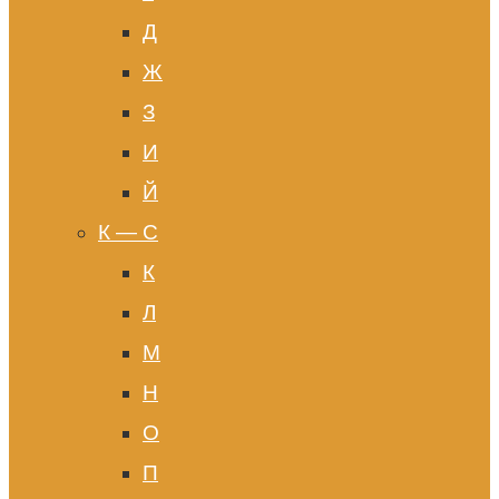
Д
Ж
З
И
Й
К — С
К
Л
М
Н
О
П