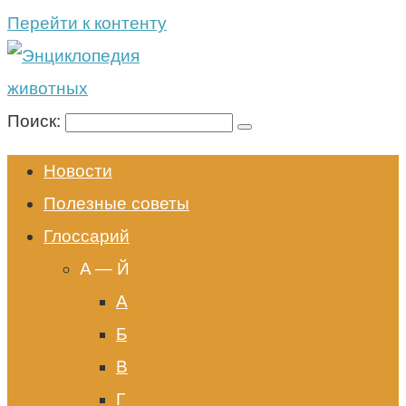
Перейти к контенту
Поиск:
Новости
Полезные советы
Глоссарий
A — Й
А
Б
В
Г