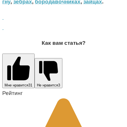
гну
,
зебрах
,
бородавочниках
,
зайцах
.
Как вам статья?
Мне нравится
31
Не нравится
3
Рейтинг