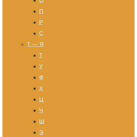
О
П
Р
С
Т — Я
Т
У
Ф
Х
Ц
Ч
Ш
Э