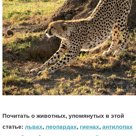
Почитать о животных, упомянутых в этой
статье:
львах
,
леопардах
,
гиенах
,
антилопах