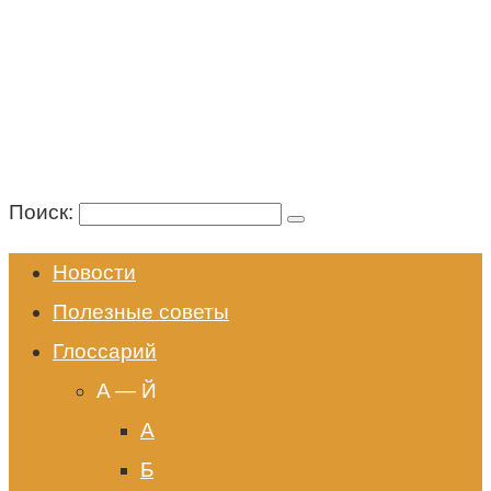
Поиск:
Новости
Полезные советы
Глоссарий
A — Й
А
Б