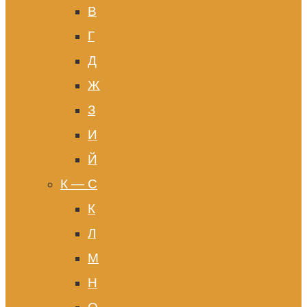
В
Г
Д
Ж
З
И
Й
К — С
К
Л
М
Н