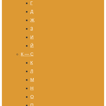
Г
Д
Ж
З
И
Й
К — С
К
Л
М
Н
О
П