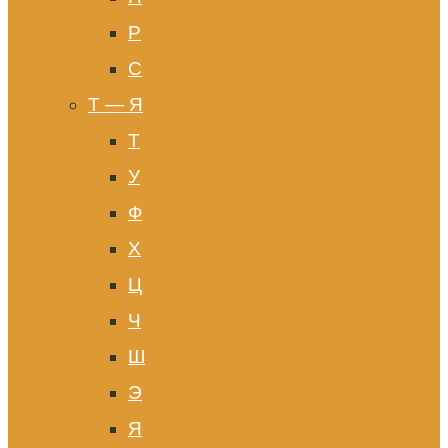
Р
С
Т — Я
Т
У
Ф
Х
Ц
Ч
Ш
Э
Я