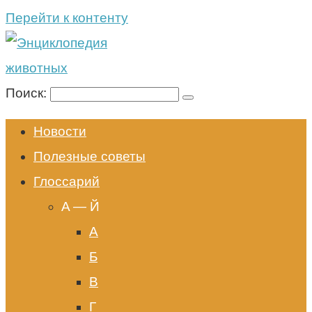
Перейти к контенту
Поиск:
Новости
Полезные советы
Глоссарий
A — Й
А
Б
В
Г