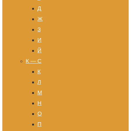
Д
Ж
З
И
Й
К — С
К
Л
М
Н
О
П