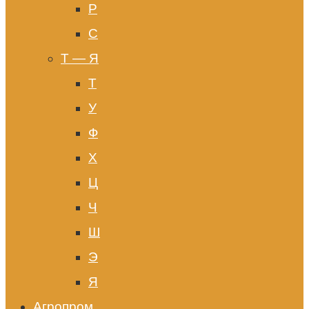
Р
С
Т — Я
Т
У
Ф
Х
Ц
Ч
Ш
Э
Я
Агропром