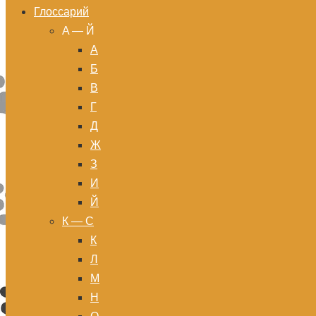
Глоссарий
A — Й
А
Б
В
Г
Д
Ж
З
И
Й
К — С
К
Л
М
Н