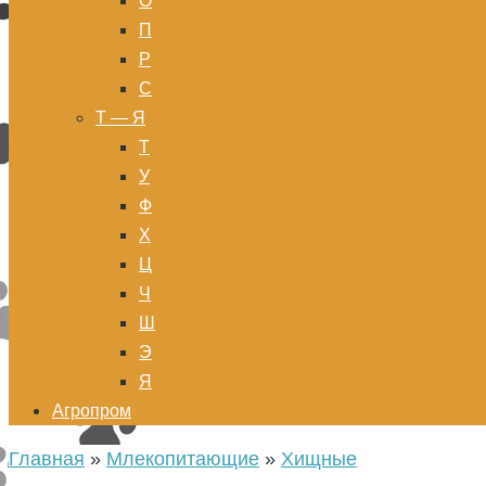
О
П
Р
С
Т — Я
Т
У
Ф
Х
Ц
Ч
Ш
Э
Я
Агропром
Главная
»
Млекопитающие
»
Хищные