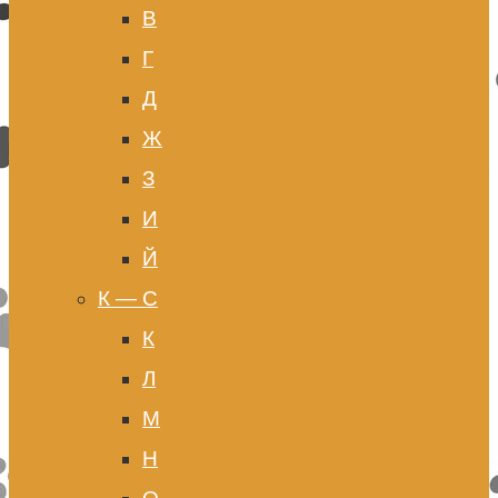
В
Г
Д
Ж
З
И
Й
К — С
К
Л
М
Н