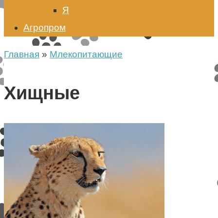
Я
Агропром
Главная
»
Млекопитающие
Хищные