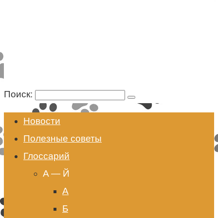
Поиск:
Новости
Полезные советы
Глоссарий
A — Й
А
Б