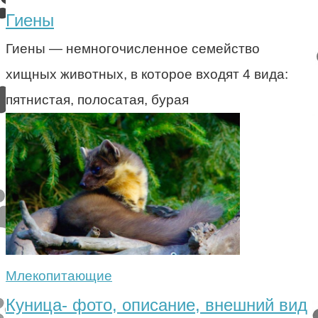
Гиены
Гиены — немногочисленное семейство
хищных животных, в которое входят 4 вида:
пятнистая, полосатая, бурая
Млекопитающие
Куница- фото, описание, внешний вид