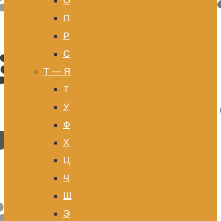
О
П
Р
С
Т — Я
Т
У
Ф
Х
Ц
Ч
Ш
Э