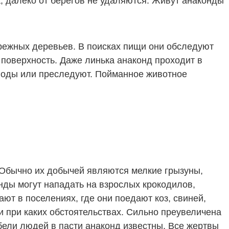
, далеко от берегов не удаляются. Живут анаконды
брежных деревьев. В поисках пищи они обследуют
поверхность. Даже линька анаконд проходит в
у воды или преследуют. Пойманное животное
 Обычно их добычей являются мелкие грызуны,
ды могут нападать на взрослых крокодилов,
ают в поселениях, где они поедают коз, свиней,
и при каких обстоятельствах. Сильно преувеличена
ибели людей в пасти анаконд известны. Все жертвы