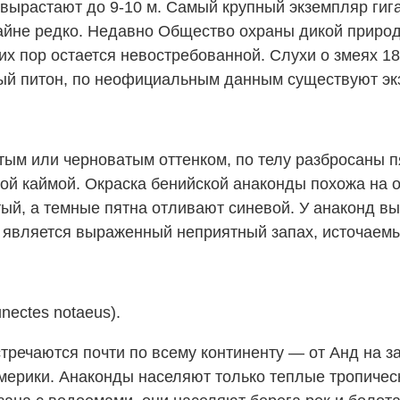
и вырастают до 9-10 м. Самый крупный экземпляр гиг
райне редко. Недавно Общество охраны дикой приро
их пор остается невостребованной. Слухи о змеях 1
тый питон, по неофициальным данным существуют эк
тым или черноватым оттенком, по телу разбросаны п
ной каймой. Окраска бенийской анаконды похожа на о
лтый, а темные пятна отливают синевой. У анаконд 
 является выраженный неприятный запах, источаемы
nectes notaeus).
речаются почти по всему континенту — от Анд на за
мерики. Анаконды населяют только теплые тропическ