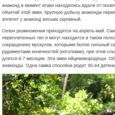
анаконд в момент атаки находились вдали от посел
объятий этой змеи. Крупную добычу анаконда перев
аппетит у анаконд весьма скромный.
Сезон размножения приходится на апрель-май. Сам
переплетенных тел и могут находится в таком поло
сокращениях мускулов, которыми более сильный са
рудиментами конечностей (коготками), при этом с
длится 6-7 месяцев. Эти змеи яйцеживородящи. Об
анаконды. Одна самка способна родит 30-44 детен