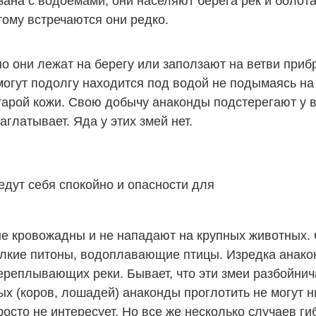
ана с водоемами, они населяют берега рек и болота
тому встречаются они редко.
но они лежат на берегу или заползают на ветви при
огут подолгу находится под водой не подымаясь на 
т старой кожи. Свою добычу анаконды подстерегают 
аглатывает. Яда у этих змей нет.
едут себя спокойно и опасности для
е кровожадны и не нападают на крупных животных.
лкие питоны, водоплавающие птицы. Изредка анакон
переплывающих реки. Бывает, что эти змеи разбойнич
ых (коров, лошадей) анаконды проглотить не могут н
росто не интересует. Но все же несколько случаев г