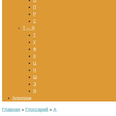
О
П
Р
С
Т — Я
Т
У
Ф
Х
Ц
Ч
Ш
Э
Я
Агропром
Главная
»
Глоссарий
»
А