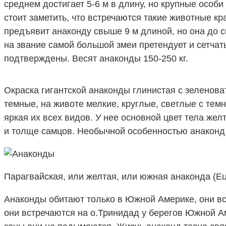
среднем достигает 5-6 м в длину, но крупные особ
стоит заметить, что встречаются такие животные к
предъявит анаконду свыше 9 м длиной, но она до с
на звание самой большой змеи претендует и сетча
подтверждены. Весят анаконды 150-250 кг.
Окраска гигантской анаконды глинистая с зеленова
темные, на животе мелкие, круглые, светлые с тем
яркая их всех видов. У нее основной цвет тела же
и толще самцов. Необычной особенностью анаконд
Парагвайская, или желтая, или южная анаконда (Eu
Анаконды обитают только в Южной Америке, они вст
они встречаются на о.Тринидад у берегов Южной А