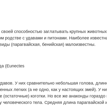
своей способностью заглатывать крупных животных.
ном родстве с удавами и питонами. Наиболее извест
 виды (парагвайская, бенийская) малоизвестны.
да (Eunectes
авов. У них сравнительно небольшая голова, длинно
ных легких (а не одно, как у настоящих змей). У н
е (остаточные) коготки. Но все же анаконды горазд
у человеческого тела. Средняя длина парагвайской и