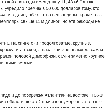
антской анаконды имел длину 11, 43 м! Однако
ды учредило премию в 50 000 долларов тому, кто
8-40 м в длину абсолютно неправдивы. Кроме того
земпляры свыше 11 м длиной, но эти рекорды не
ятна. На спине они продолговатые, крупные,
краску гигантской, а парагвайская анаконда самая
выражен половой диморфизм, самки заметно крупнее
й этими змеями.
паде и до побережья Атлантики на востоке. Также
ие области, по этой причине в умеренные горные