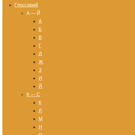
Глоссарий
A — Й
А
Б
В
Г
Д
Ж
З
И
Й
К — С
К
Л
М
Н