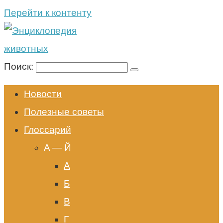
Перейти к контенту
Поиск:
Новости
Полезные советы
Глоссарий
A — Й
А
Б
В
Г