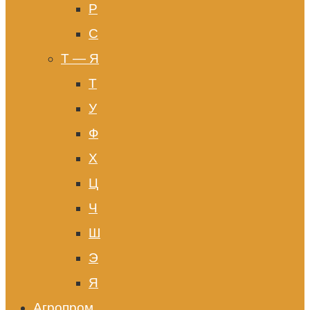
Р
С
Т — Я
Т
У
Ф
Х
Ц
Ч
Ш
Э
Я
Агропром