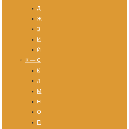
Д
Ж
З
И
Й
К — С
К
Л
М
Н
О
П