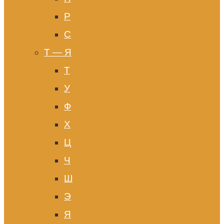
Р
С
Т — Я
Т
У
Ф
Х
Ц
Ч
Ш
Э
Я