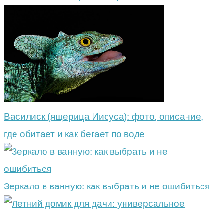
Василиск (ящерица Иисуса): фото, описание,
где обитает и как бегает по воде
Зеркало в ванную: как выбрать и не ошибиться