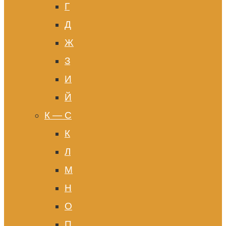
Г
Д
Ж
З
И
Й
К — С
К
Л
М
Н
О
П