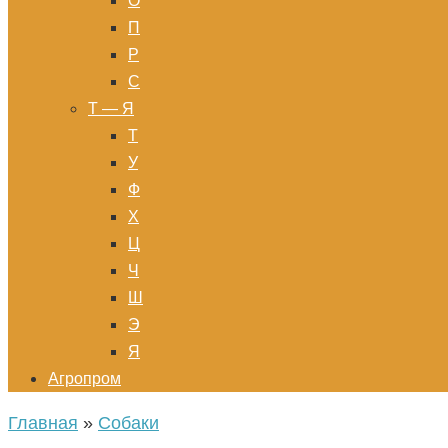
О
П
Р
С
Т — Я
Т
У
Ф
Х
Ц
Ч
Ш
Э
Я
Агропром
Главная
»
Собаки