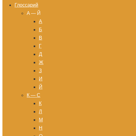
Глоссарий
A — Й
А
Б
В
Г
Д
Ж
З
И
Й
К — С
К
Л
М
Н