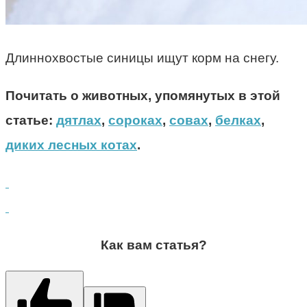
Длиннохвостые синицы ищут корм на снегу.
Почитать о животных, упомянутых в этой
статье:
дятлах
,
сороках
,
совах
,
белках
,
диких лесных котах
.
Как вам статья?