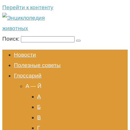
Перейти к контенту
Поиск:
Новости
Полезные советы
Глоссарий
A — Й
А
Б
В
Г