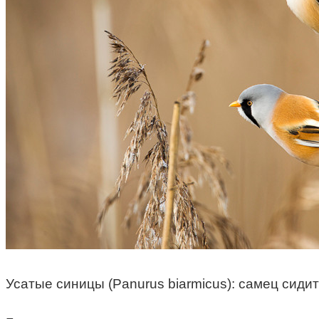
Усатые синицы (Panurus biarmicus): самец сиди