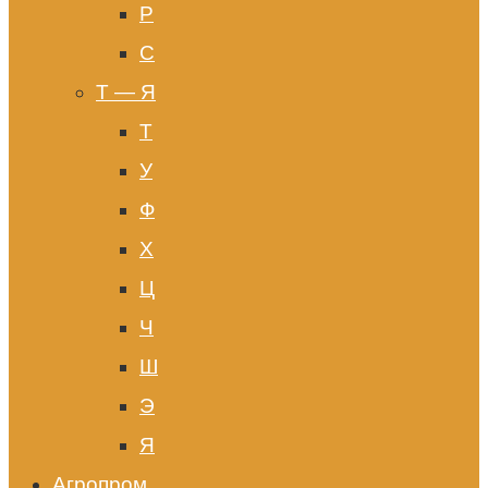
Р
С
Т — Я
Т
У
Ф
Х
Ц
Ч
Ш
Э
Я
Агропром