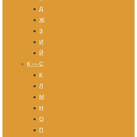
Д
Ж
З
И
Й
К — С
К
Л
М
Н
О
П