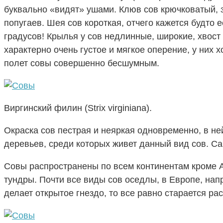
буквально «видят» ушами. Клюв сов крючковатый, з
попугаев. Шея сов короткая, отчего кажется будто 
градусов! Крылья у сов недлинные, широкие, хвост
характерно очень густое и мягкое оперение, у них 
полет совы совершенно бесшумным.
Виргинский филин (Strix virginiana).
Окраска сов пестрая и неяркая одновременно, в не
деревьев, среди которых живет данный вид сов. Са
Совы распространены по всем континентам кроме А
тундры. Почти все виды сов оседлы, в Европе, нап
делает открытое гнездо, то все равно старается ра