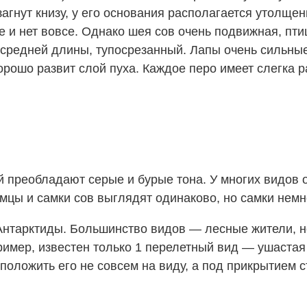
агнут книзу, у его основания располагается утолще
ее и нет вовсе. Однако шея сов очень подвижная, пт
 средней длины, тупосрезанный. Лапы очень сильные
хорошо развит слой пуха. Каждое перо имеет слегка р
й преобладают серые и бурые тона. У многих видов о
мцы и самки сов выглядят одинаково, но самки немн
нтарктиды. Большинство видов — лесные жители, но
ример, известен только 1 перелетный вид — ушастая
сположить его не совсем на виду, а под прикрытием с