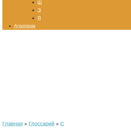
Ш
Э
Я
Агропром
Главная
»
Глоссарий
»
С