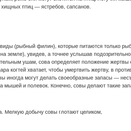
 хищных птиц — ястребов, сапсанов.
 виды (рыбный филин), которые питаются только ры
 на земле), увидев, а точнее услышав подозрительн
ительным ушам, сова определяет положение жертвы с
ара когтей хватает, чтобы умертвить жертву, в прот
овы иногда могут делать своеобразные запасы — не
а мышей и полевок. Конечно, совы делают такие зап
ка. Мелкую добычу совы глотают целиком,