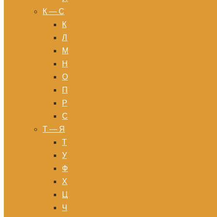
К — С
К
Л
М
Н
О
П
Р
С
Т — Я
Т
У
Ф
Х
Ц
Ч