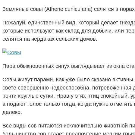
Земляные совы (Athene cunicularia) селятся в норах
Пожалуй, единственный вид, который делает гнезда
которые используют как склад для добычи, или пер
селятся на чердаках сельских домов.
Пара обыкновенных сипух выглядывает из окна ста
Совы живут парами. Как уже было сказано активны о
свете совершенно недееспособна, потревоженная д
почти круглые сутки. Нрав у этих птиц спокойный
а подают голос только тогда, когда нужно отметить
далеко.
Все виды сов питаются исключительно животной п
большинство сов отдает предпочтение мелким грызу