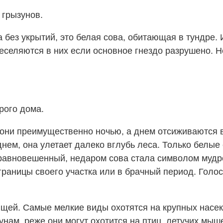
 грызунов.
 без укрытий, это белая сова, обитающая в тундре.
еселяются в них если основное гнездо разрушено. Н
рого дома.
ни преимущественно ночью, а днем отсиживаются в г
нем, она улетает далеко вглубь леса. Только белые
, уравновешенный, недаром сова стала символом муд
 границы своего участка или в брачный период. Голос
ищей. Самые мелкие виды охотятся на крупных насе
нам, реже они могут охотится на птиц, летучих мыш