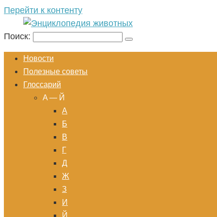
Перейти к контенту
Поиск:
Новости
Полезные советы
Глоссарий
A — Й
А
Б
В
Г
Д
Ж
З
И
Й