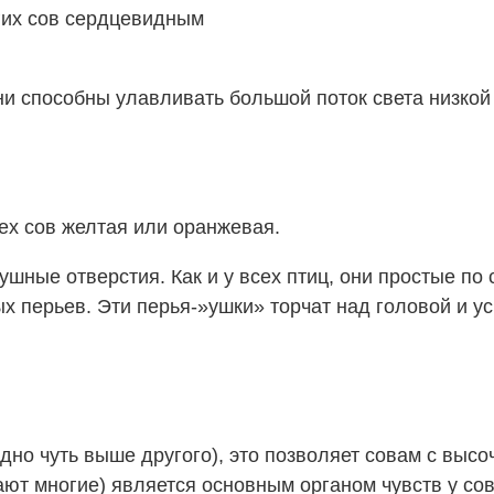
угих сов сердцевидным
и способны улавливать большой поток света низкой 
сех сов желтая или оранжевая.
ые отверстия. Как и у всех птиц, они простые по ст
 перьев. Эти перья-»ушки» торчат над головой и у
дно чуть выше другого), это позволяет совам с вы
мают многие) является основным органом чувств у сов