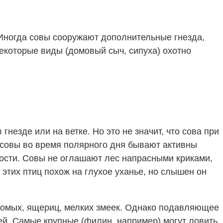
 Иногда совы сооружают дополнительные гнезда,
екоторые виды (домовый сыч, сипуха) охотно
незде или на ветке. Но это не значит, что сова при
 совы во время полярного дня бывают активны
рости. Совы не оглашают лес напрасными криками,
 этих птиц похож на глухое уханье, но слышен он
комых, ящериц, мелких змеек. Однако подавляющее
ей. Самые крупные (филин, например) могут ловить