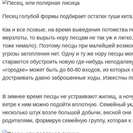
Песец голубой формы подбирает остатки туши кита
Как и все псовые, на время выведения потомства п
мерзлоты, то вырыть нору песцам не так уж и легко
тоже немало). Поэтому песцы при малейшей возмож
угрозы затопления нет. Одну и ту же нору песцы мо
стараются обустроить новую где-нибудь неподалек
«городке» может быть до 60-80 входов, из которых
достраивать давно заброшенные ходы. Известны по
В зимнее время песцы не устраивают жилищ, а ночу
ветре к ним можно подойти вплотную. Семейный укл
несколько штук возле большой добычи, весной он
родителями, формируя семейную группу, которая к