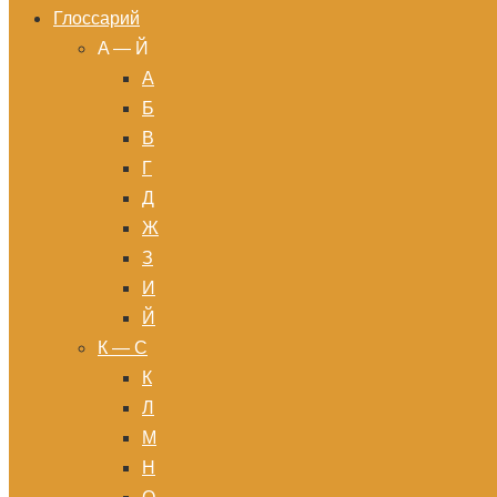
Глоссарий
A — Й
А
Б
В
Г
Д
Ж
З
И
Й
К — С
К
Л
М
Н