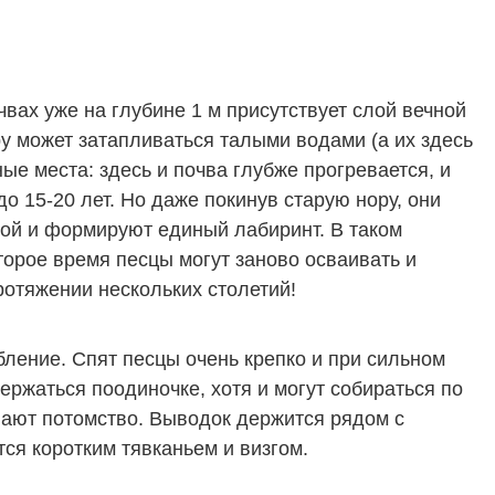
вах уже на глубине 1 м присутствует слой вечной
ру может затапливаться талыми водами (а их здесь
е места: здесь и почва глубже прогревается, и
о 15-20 лет. Но даже покинув старую нору, они
рой и формируют единый лабиринт. В таком
торое время песцы могут заново осваивать и
отяжении нескольких столетий!
бление. Спят песцы очень крепко и при сильном
ржаться поодиночке, хотя и могут собираться по
ают потомство. Выводок держится рядом с
ся коротким тявканьем и визгом.