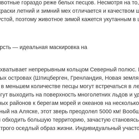
ивотные гораздо реже белых песцов. Несмотря на то
раски летний и зимний мех отличается и качеством 
стой, поэтому животное зимой кажется укутанным в 
рсть — идеальная маскировка на
 охватывает непрерывным кольцом Северный полюс. 
х островах (Шпицберген, Гренландия, Новая земля, 
в меньшем количестве песцы могут встречаться в л
гут выходить на поверхность многолетних льдов и у
ных районов к берегам морей и океанов на нескольк
ый на Аляске, этот зверь преодолел 5000 км! Вообщ
ы обходить большую территорию, зачастую становяс
строго оседлый образ жизни. Индивидуальный участо