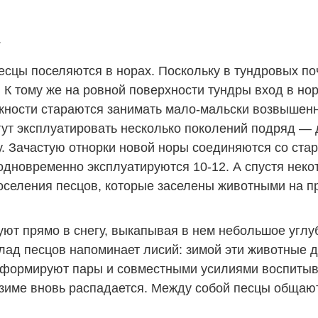
.
есцы поселяются в норах. Поскольку в тундровых поч
. К тому же на ровной поверхности тундры вход в но
ности стараются занимать мало-мальски возвышенны
гут эксплуатировать несколько поколений подряд — д
у. Зачастую отнорки новой норы соединяются со ста
 одновременно эксплуатируются 10-12. А спустя неко
селения песцов, которые заселены животными на пр
ют прямо в снегу, выкапывая в нем небольшое углу
ад песцов напоминает лисий: зимой эти животные де
и формируют пары и совместными усилиями воспитыв
 зиме вновь распадается. Между собой песцы общают