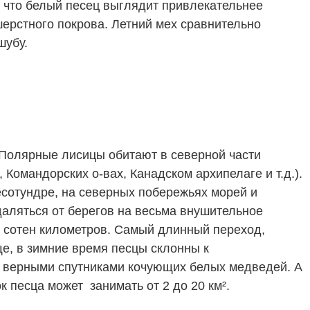
, что белый песец выглядит привлекательнее
шерстного покрова. Летний мех сравнительно
шубу.
Полярные лисицы обитают в северной части
Командорских о-вах, Канадском архипелаге и т.д.).
есотундре, на северных побережьях морей и
даляться от берегов на весьма внушительное
о сотен километров. Самый длинный переход,
е, в зимние время песцы склонны к
ь верными спутниками кочующих белых медведей. А
к песца может занимать от 2 до 20 км².