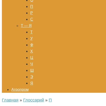
О
П
Р
С
Т — Я
Т
У
Ф
Х
Ц
Ч
Ш
Э
Я
Агропром
Главная
»
Глоссарий
»
П