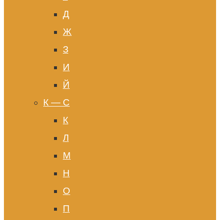
Д
Ж
З
И
Й
К — С
К
Л
М
Н
О
П