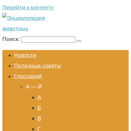
Перейти к контенту
Поиск:
Новости
Полезные советы
Глоссарий
A — Й
А
Б
В
Г