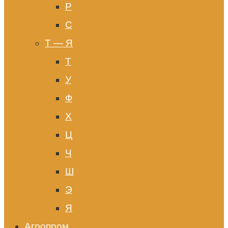
Р
С
Т — Я
Т
У
Ф
Х
Ц
Ч
Ш
Э
Я
Агропром