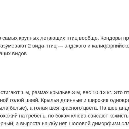
 самых крупных летающих птиц вообще. Кондоры пр
разумевают 2 вида птиц — андского и калифорнийск
ущих видов.
тигают 1 м, размах крыльев 3 м, вес 10-12 кг. Это 
ой голой шеей. Крылья длинные и широкие одноврем
ыла белые), а голая шея красного цвета. На шее анд
похожий на гребень, по бокам клюва свисают кожист
ерный, а выроста на лбу нет. Половой диморфизм сл