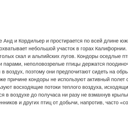
ме Анд и Кордильер и простирается по всей длине ю
 охватывает небольшой участок в горах Калифорнии.
и голых скал и альпийских лугов. Кондоры оседлые п
ни парами, неполовозрелые птицы держатся поодино
 в воздух, поэтому они предпочитают сидеть на обр
 же причине кондоры не используют активный полет 
зуют восходящие потоки теплого воздуха, исходящие
ся в воздухе до получаса ни разу не взмахнув крыл
нников и других птиц от добычи, напротив, часто «