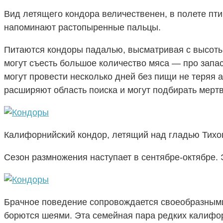
Вид летящего кондора величественен, в полете пти
напоминают растопыренные пальцы.
Питаются кондоры падалью, высматривая с высоты о
могут съесть большое количество мяса — про запа
могут провести несколько дней без пищи не теряя 
расширяют область поиска и могут подбирать мер
Калифорнийский кондор, летящий над гладью Тихог
Сезон размножения наступает в сентябре-октябре.
Брачное поведение сопровождается своеобразными
борются шеями. Эта семейная пара редких калифо