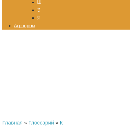
Ш
Э
Я
Агропром
Главная
»
Глоссарий
»
К