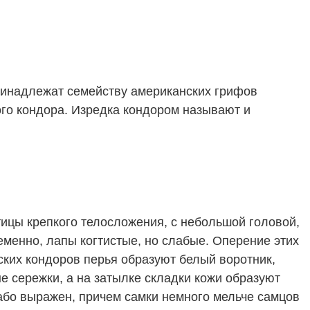
инадлежат семейству американских грифов
ого кондора. Изредка кондором называют и
птицы крепкого телосложения, с небольшой головой,
енно, лапы когтистые, но слабые. Оперение этих
ских кондоров перья образуют белый воротник,
ые сережки, а на затылке складки кожи образуют
або выражен, причем самки немного мельче самцов