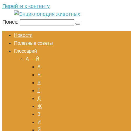
Перейти к контенту
Поиск:
Новости
Полезные советы
Глоссарий
A — Й
А
Б
В
Г
Д
Ж
З
И
Й