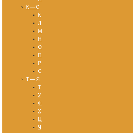
К — С
К
Л
М
Н
О
П
Р
С
Т — Я
Т
У
Ф
Х
Ц
Ч