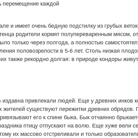
ть перемещение каждой
але и имеет очень бедную подстилку из грубых веток
тенца родители кормят полупереваренным мясом, отр
ыло только через полгода, а полностью самостоятел
ния половозрелости в 5-6 лет. Столь низкая плодов
х также рекордно долгая: в природе кондоры живут д
издавна привлекали людей. Еще у древних инков к
ых жителей существуют пережитки древних обрядов.
ивязывают его к спине быка. Бык отчаянно брыкаетс
раздника птицу отпускают на волю. Еще хуже вели 
тому их массово отстреливали и только образовател