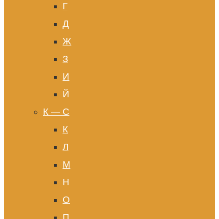
Г
Д
Ж
З
И
Й
К — С
К
Л
М
Н
О
П