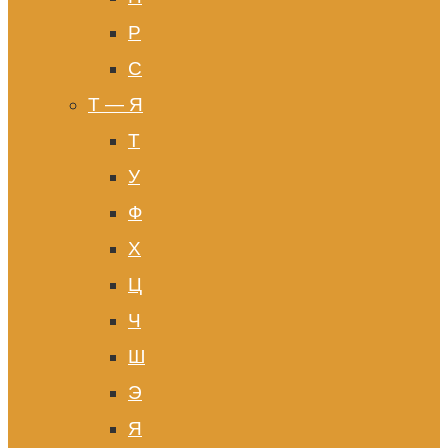
Р
С
Т — Я
Т
У
Ф
Х
Ц
Ч
Ш
Э
Я