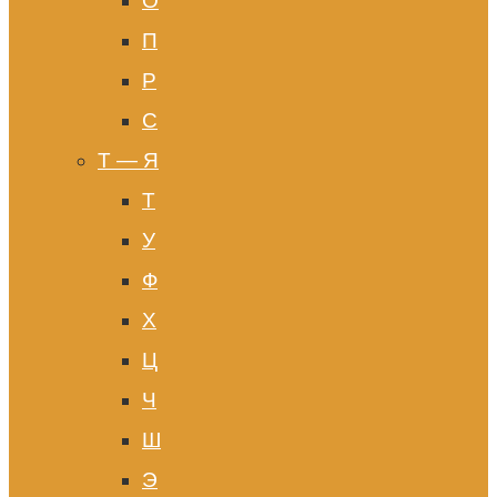
О
П
Р
С
Т — Я
Т
У
Ф
Х
Ц
Ч
Ш
Э