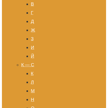
В
Г
Д
Ж
З
И
Й
К — С
К
Л
М
Н