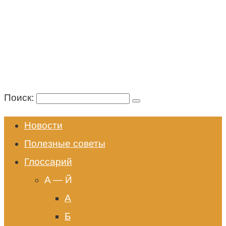
Поиск:
Новости
Полезные советы
Глоссарий
A — Й
А
Б