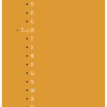
П
Р
С
Т — Я
Т
У
Ф
Х
Ц
Ч
Ш
Э