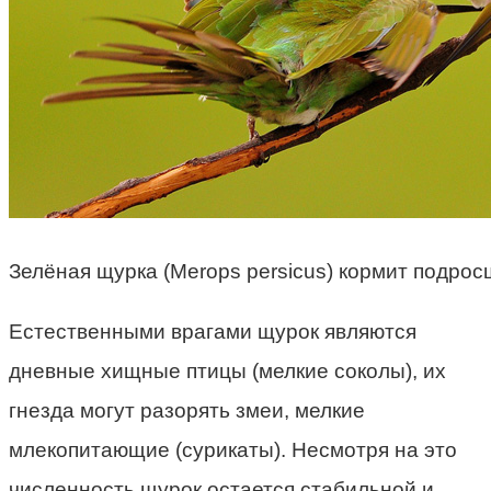
Зелёная щурка (Merops persicus) кормит подрос
Естественными врагами щурок являются
дневные хищные птицы (мелкие соколы), их
гнезда могут разорять змеи, мелкие
млекопитающие (сурикаты). Несмотря на это
численность щурок остается стабильной и