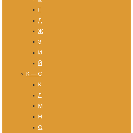
Г
Д
Ж
З
И
Й
К — С
К
Л
М
Н
О