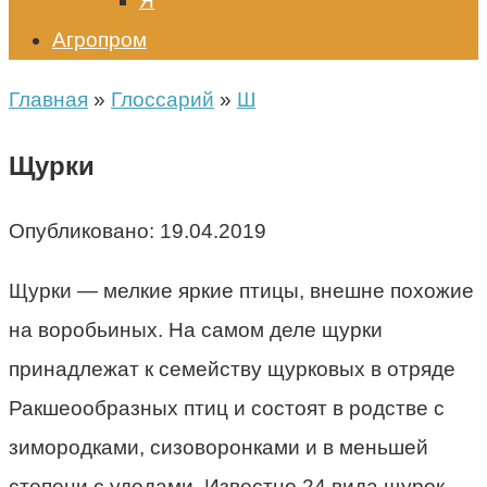
Я
Агропром
Главная
»
Глоссарий
»
Ш
Щурки
Опубликовано:
19.04.2019
Щурки — мелкие яркие птицы, внешне похожие
на воробьиных. На самом деле щурки
принадлежат к семейству щурковых в отряде
Ракшеообразных птиц и состоят в родстве с
зимородками, сизоворонками и в меньшей
степени с удодами. Известно 24 вида щурок.