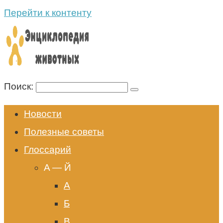
Перейти к контенту
Поиск:
Новости
Полезные советы
Глоссарий
A — Й
А
Б
В