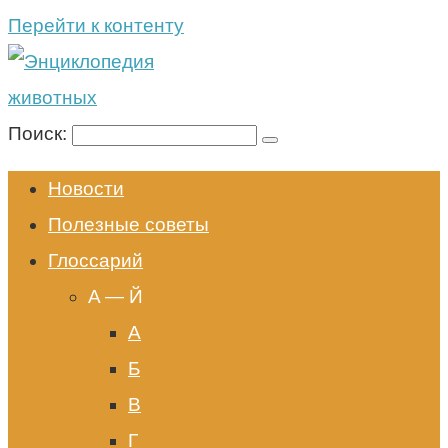
Перейти к контенту
Поиск:
Новости
Полезные советы
Глоссарий
A — Й
А
Б
В
Г