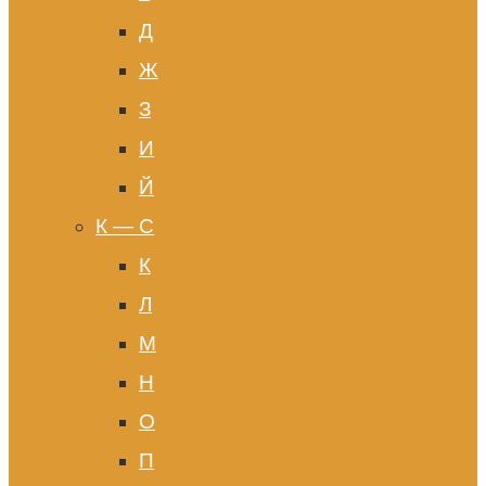
Д
Ж
З
И
Й
К — С
К
Л
М
Н
О
П