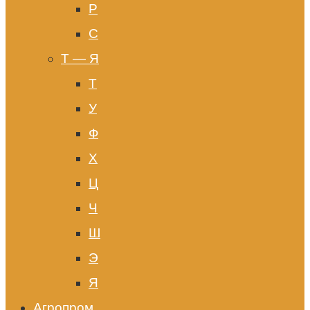
Р
С
Т — Я
Т
У
Ф
Х
Ц
Ч
Ш
Э
Я
Агропром