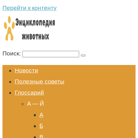
Перейти к контенту
Поиск:
Новости
Полезные советы
Глоссарий
A — Й
А
Б
В