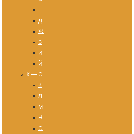
Г
Д
Ж
З
И
Й
К — С
К
Л
М
Н
О