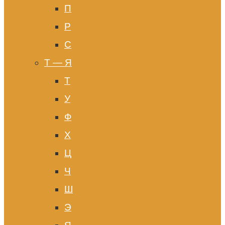
П
Р
С
Т — Я
Т
У
Ф
Х
Ц
Ч
Ш
Э