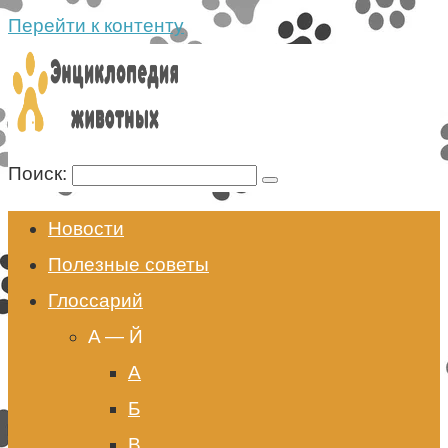
Перейти к контенту
Поиск:
Новости
Полезные советы
Глоссарий
A — Й
А
Б
В