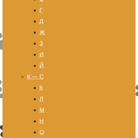
Г
Д
Ж
З
И
Й
К — С
К
Л
М
Н
О