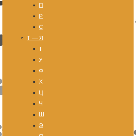
П
Р
С
Т — Я
Т
У
Ф
Х
Ц
Ч
Ш
Э