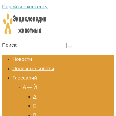
Перейти к контенту
Поиск:
Новости
Полезные советы
Глоссарий
A — Й
А
Б
В