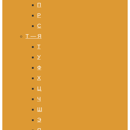
П
Р
С
Т — Я
Т
У
Ф
Х
Ц
Ч
Ш
Э