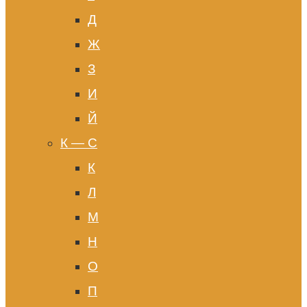
Д
Ж
З
И
Й
К — С
К
Л
М
Н
О
П