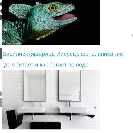
Василиск (ящерица Иисуса): фото, описание,
где обитает и как бегает по воде