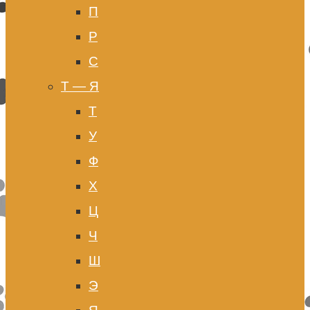
П
Р
С
Т — Я
Т
У
Ф
Х
Ц
Ч
Ш
Э