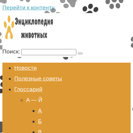
Перейти к контенту
Поиск:
Новости
Полезные советы
Глоссарий
A — Й
А
Б
В