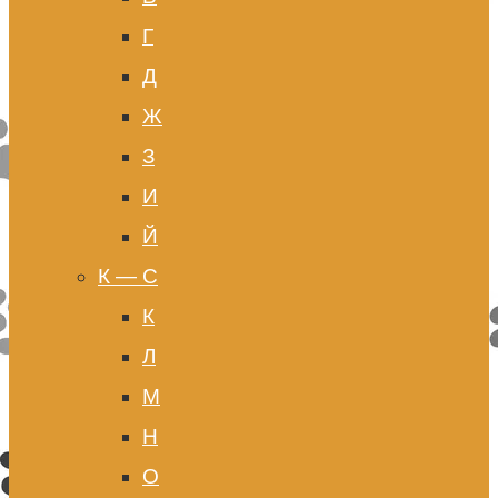
Г
Д
Ж
З
И
Й
К — С
К
Л
М
Н
О