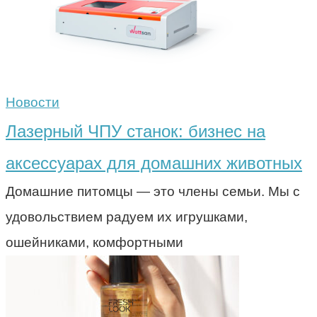
Новости
Лазерный ЧПУ станок: бизнес на
аксессуарах для домашних животных
Домашние питомцы — это члены семьи. Мы с
удовольствием радуем их игрушками,
ошейниками, комфортными