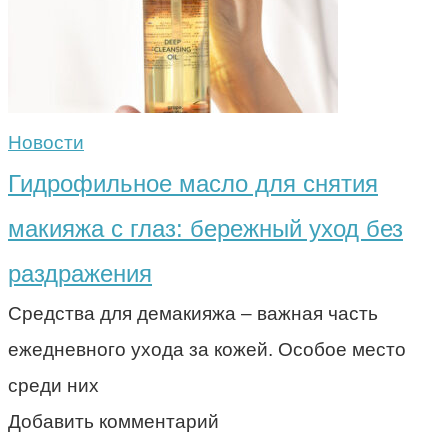
Новости
Гидрофильное масло для снятия
макияжа с глаз: бережный уход без
раздражения
Средства для демакияжа – важная часть
ежедневного ухода за кожей. Особое место
среди них
Добавить комментарий