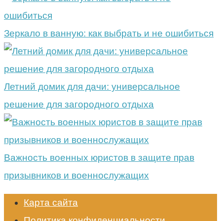
Зеркало в ванную: как выбрать и не ошибиться
Летний домик для дачи: универсальное
решение для загородного отдыха
Важность военных юристов в защите прав
призывников и военнослужащих
Карта сайта
Политика конфиденциальности