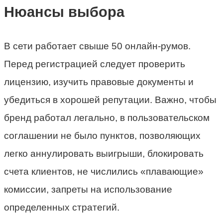
Нюансы выбора
В сети работает свыше 50 онлайн-румов.
Перед регистрацией следует проверить
лицензию, изучить правовые документы и
убедиться в хорошей репутации. Важно, чтобы
бренд работал легально, в пользовательском
соглашении не было пунктов, позволяющих
легко аннулировать выигрыши, блокировать
счета клиентов, не числились «плавающие»
комиссии, запреты на использование
определенных стратегий.