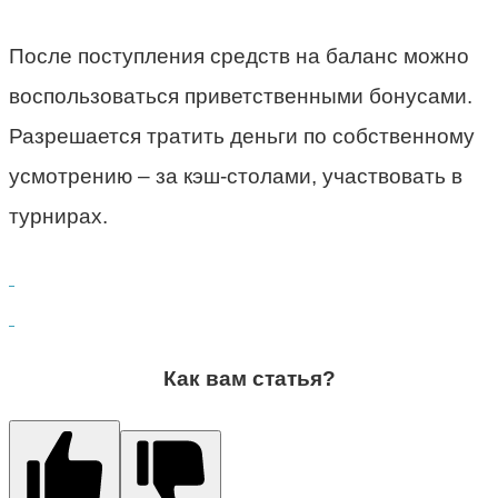
После поступления средств на баланс можно
воспользоваться приветственными бонусами.
Разрешается тратить деньги по собственному
усмотрению – за кэш-столами, участвовать в
турнирах.
Как вам статья?