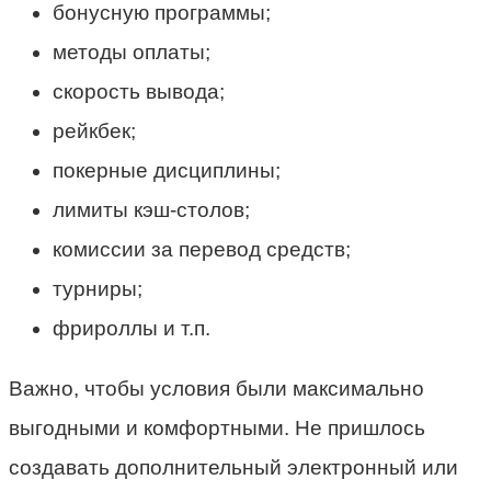
бонусную программы;
методы оплаты;
скорость вывода;
рейкбек;
покерные дисциплины;
лимиты кэш-столов;
комиссии за перевод средств;
турниры;
фрироллы и т.п.
Важно, чтобы условия были максимально
выгодными и комфортными. Не пришлось
создавать дополнительный электронный или