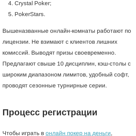
Crystal Poker;
PokerStars.
Вышеназванные онлайн-комнаты работают по
лицензии. Не взимают с клиентов лишних
комиссий. Выводят призы своевременно.
Предлагают свыше 10 дисциплин, кэш-столы с
широким диапазоном лимитов, удобный софт,
проводят сезонные турнирные серии.
Процесс регистрации
Чтобы играть в
онлайн покер на деньги
,