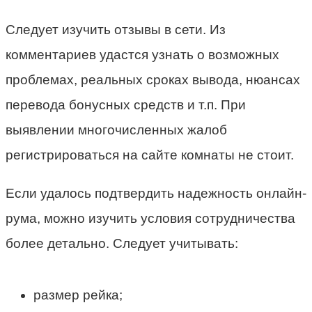
Следует изучить отзывы в сети. Из
комментариев удастся узнать о возможных
проблемах, реальных сроках вывода, нюансах
перевода бонусных средств и т.п. При
выявлении многочисленных жалоб
регистрироваться на сайте комнаты не стоит.
Если удалось подтвердить надежность онлайн-
рума, можно изучить условия сотрудничества
более детально. Следует учитывать:
размер рейка;