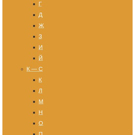
Г
Д
Ж
З
И
Й
К — С
К
Л
М
Н
О
П