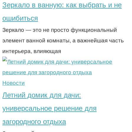
Зеркало в ванную: как выбрать и не
ошибиться
Зеркало — это не просто функциональный
элемент ванной комнаты, а важнейшая часть
интерьера, влияющая
Новости
Летний домик для дачи:
универсальное решение для
загородного отдыха