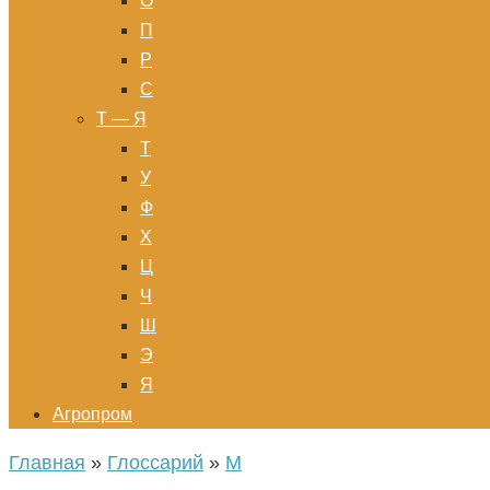
О
П
Р
С
Т — Я
Т
У
Ф
Х
Ц
Ч
Ш
Э
Я
Агропром
Главная
»
Глоссарий
»
М