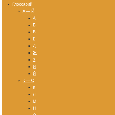
Глоссарий
A — Й
А
Б
В
Г
Д
Ж
З
И
Й
К — С
К
Л
М
Н