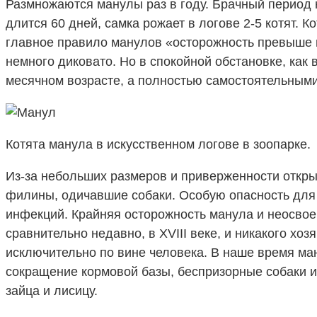
Размножаются манулы раз в году. Брачный период 
длится 60 дней, самка рожает в логове 2-5 котят.
главное правило манулов «осторожность превыше вс
немного диковато. Но в спокойной обстановке, как 
месячном возрасте, а полностью самостоятельными 
Котята манула в искусственном логове в зоопарке.
Из-за небольших размеров и приверженности откры
филины, одичавшие собаки. Особую опасность для 
инфекций. Крайняя осторожность манула и неосвоен
сравнительно недавно, в XVIII веке, и никакого хо
исключительно по вине человека. В наше время ма
сокращение кормовой базы, беспризорные собаки и…
зайца и лисицу.