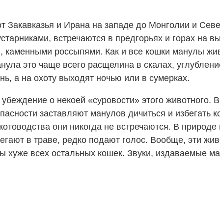
 Закавказья и Ирана на западе до Монголии и Севе
старниками, встречаются в предгорьях и горах на вы
, каменными россыпями. Как и все кошки манулы жи
анула это чаще всего расщелина в скалах, углублен
ь, а на охоту выходят ночью или в сумерках.
 убеждение о некоей «суровости» этого животного. 
асности заставляют манулов дичиться и избегать ко
котоводства они никогда не встречаются. В природе
легают в траве, редко подают голос. Вообще, эти жи
лы хуже всех остальных кошек. Звуки, издаваемые 