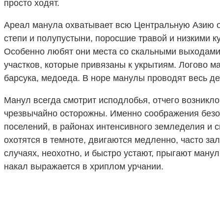
просто ходят.
Ареал манула охватывает всю Центральную Азию от
степи и полупустыни, поросшие травой и низкими ку
Особенно любят они места со скальными выходами
участков, которые привязаны к укрытиям. Логово м
барсука, медоеда. В норе манулы проводят весь ден
Манул всегда смотрит исподлобья, отчего возникло
чрезвычайно осторожны. Именно соображения безоп
поселений, в районах интенсивного земледелия и с
охотятся в темноте, двигаются медленно, часто за
случаях, неохотно, и быстро устают, прыгают ману
накал выражается в хриплом урчании.