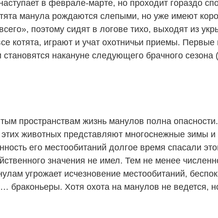
наступает в феврале-марте, но проходит гораздо сп
 Котята манула рождаются слепыми, но уже имеют кор
его», поэтому сидят в логове тихо, выходят из укр
все котята, играют и учат охотничьи приемы. Первые
становятся накануне следующего брачного сезона (
тым пространствам жизнь манулов полна опасности. 
этих животных представляют многоснежные зимы и бе
ность его местообитаний долгое время спасали этог
зяйственного значения не имел. Тем не менее числен
нулам угрожает исчезновение местообитаний, беспо
 браконьеры. Хотя охота на манулов не ведется, но