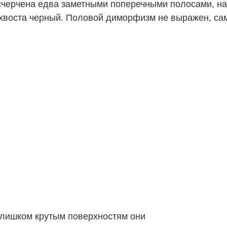
счерчена едва заметными поперечными полосами, на
хвоста черный. Половой диморфизм не выражен, са
слишком крутым поверхностям они