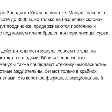
ро-Западного Китая на востоке. Манулы населяют
соте до 3000 м, но только на безлесных склонах.
вут поодиночке, придерживаются постоянных
ие под камнем или заброшенная нора лисицы, сурка,
В действительности манулы совсем не злы, но
нтактов с людьми. Вблизи человеческих
 манулы также соблюдают «технику безопасности»:
вотные медлительны, бегают только в крайних
манулами, это короткое фырканье, эмоциональный