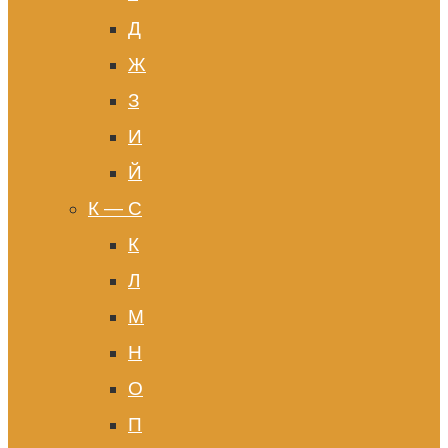
Д
Ж
З
И
Й
К — С
К
Л
М
Н
О
П