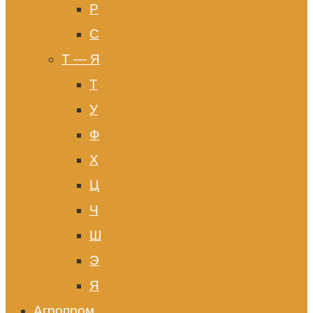
Р
С
Т — Я
Т
У
Ф
Х
Ц
Ч
Ш
Э
Я
Агропром