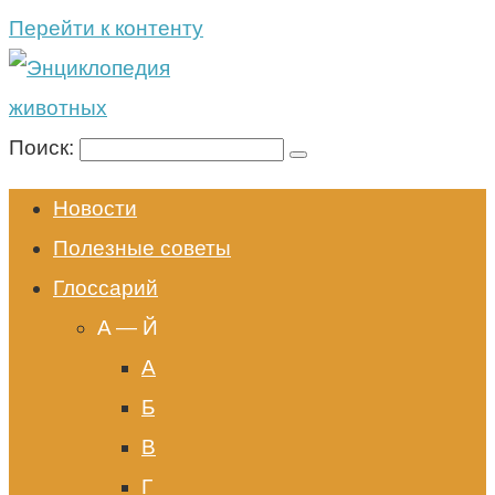
Перейти к контенту
Поиск:
Новости
Полезные советы
Глоссарий
A — Й
А
Б
В
Г