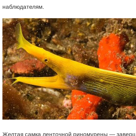
наблюдателям.
Желтая самка ленточной риномурены — заве