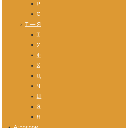
Р
С
Т — Я
Т
У
Ф
Х
Ц
Ч
Ш
Э
Я
Агропром