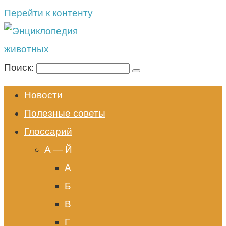
Перейти к контенту
Поиск:
Новости
Полезные советы
Глоссарий
A — Й
А
Б
В
Г