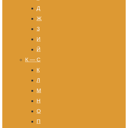
Д
Ж
З
И
Й
К — С
К
Л
М
Н
О
П