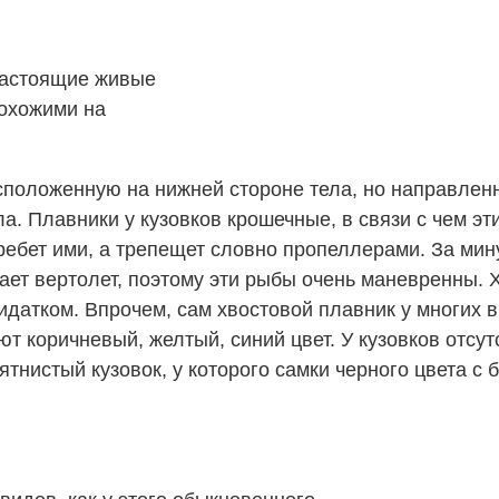
настоящие живые
похожими на
расположенную на нижней стороне тела, но направлен
а. Плавники у кузовков крошечные, в связи с чем эт
ебет ими, а трепещет словно пропеллерами. За мину
ет вертолет, поэтому эти рыбы очень маневренны. Х
идатком. Впрочем, сам хвостовой плавник у многих 
ют коричневый, желтый, синий цвет. У кузовков отс
тнистый кузовок, у которого самки черного цвета с