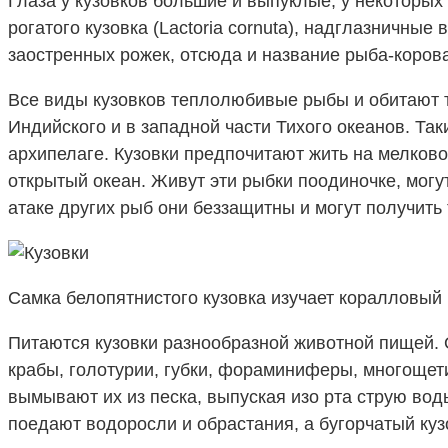
Глаза у кузовков большие и выпуклые, у некоторых 
рогатого кузовка (Lactoria cornuta), надглазничные
заостренных рожек, отсюда и название рыба-корова
Все виды кузовков теплолюбивые рыбы и обитают то
Индийского и в западной части Тихого океанов. Т
архипелаге. Кузовки предпочитают жить на мелково
открытый океан. Живут эти рыбки поодиночке, могу
атаке других рыб они беззащитны и могут получить
Самка белопятнистого кузовка изучает коралловый
Питаются кузовки разнообразной животной пищей. 
крабы, голотурии, губки, фораминиферы, многощети
вымывают их из песка, выпуская изо рта струю воды
поедают водоросли и обрастания, а бугорчатый ку