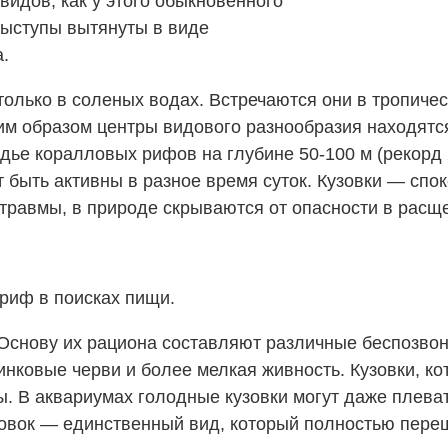
видов, как у этого обыкновенного
 выступы вытянуты в виде
.
лько в соленых водах. Встречаются они в тропическ
аким образом центры видового разнообразия находят
дье коралловых рифов на глубине 50-100 м (рекорд 2
т быть активны в разное время суток. Кузовки — сп
 травмы, в природе скрываются от опасности в расщ
 риф в поисках пищи.
Основу их рациона составляют различные беспозвон
нковые черви и более мелкая живность. Кузовки, ко
. В аквариумах голодные кузовки могут даже плеват
зовок — единственный вид, который полностью пере