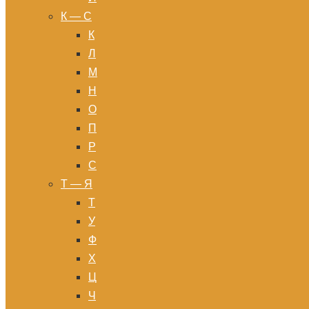
К — С
К
Л
М
Н
О
П
Р
С
Т — Я
Т
У
Ф
Х
Ц
Ч