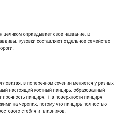
он целиком оправдывает свое название. В
равдивы. Кузовки составляют отдельное семейство
ороги.
 угловатая, в поперечном сечении меняется у разных
самый настоящий костный панцирь, образованный
т прочность панциря. На поверхности панциря
ожими на черепах, потому что панцирь полностью
востового стебля и плавников.