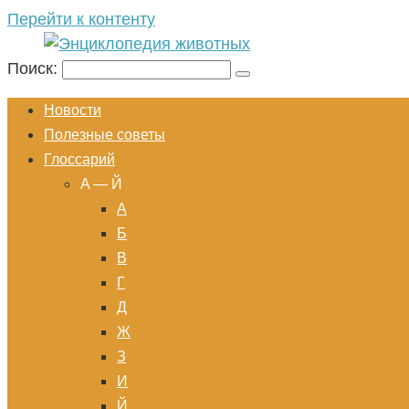
Перейти к контенту
Поиск:
Новости
Полезные советы
Глоссарий
A — Й
А
Б
В
Г
Д
Ж
З
И
Й