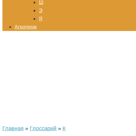
Ш
Э
Я
Агропром
Главная
»
Глоссарий
»
К