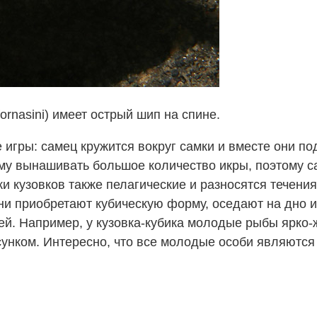
fornasini) имеет острый шип на спине.
 игры: самец кружится вокруг самки и вместе они п
ему вынашивать большое количество икры, поэтому 
ки кузовков также пелагические и разносятся течен
они приобретают кубическую форму, оседают на дно 
ей. Например, у кузовка-кубика молодые рыбы ярко
унком. Интересно, что все молодые особи являются 