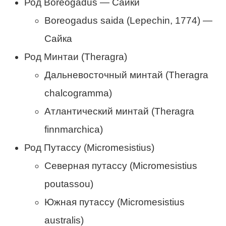
Род Boreogadus — Сайки
Boreogadus saida (Lepechin, 1774) —
Сайка
Род Минтаи (Theragra)
Дальневосточный минтай (Theragra
chalcogramma)
Атлантический минтай (Theragra
finnmarchica)
Род Путассу (Micromesistius)
Северная путассу (Micromesistius
poutassou)
Южная путассу (Micromesistius
australis)