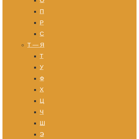
О
П
Р
С
Т — Я
Т
У
Ф
Х
Ц
Ч
Ш
Э