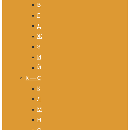
В
Г
Д
Ж
З
И
Й
К — С
К
Л
М
Н