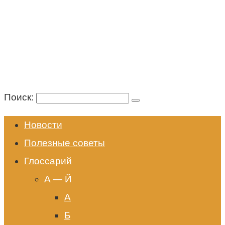
Поиск:
Новости
Полезные советы
Глоссарий
A — Й
А
Б