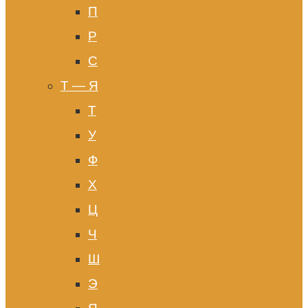
П
Р
С
Т — Я
Т
У
Ф
Х
Ц
Ч
Ш
Э