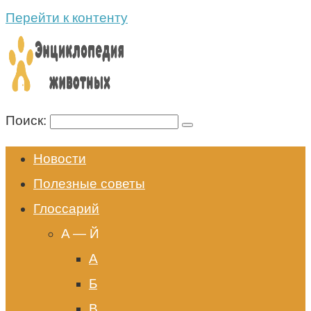
Перейти к контенту
Поиск:
Новости
Полезные советы
Глоссарий
A — Й
А
Б
В