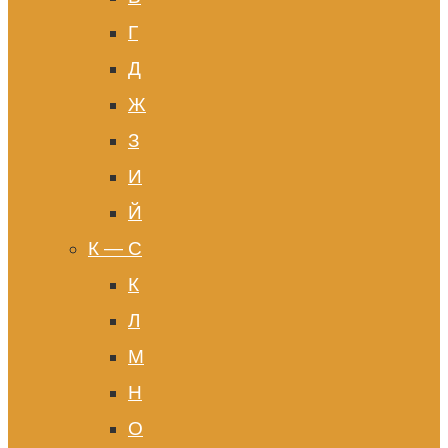
Г
Д
Ж
З
И
Й
К — С
К
Л
М
Н
О