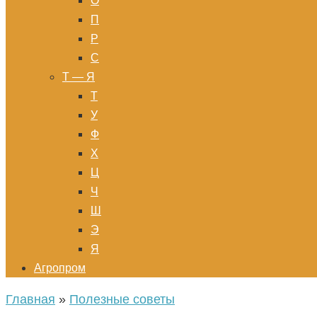
О
П
Р
С
Т — Я
Т
У
Ф
Х
Ц
Ч
Ш
Э
Я
Агропром
Главная
»
Полезные советы