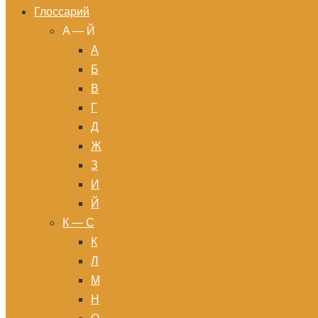
Глоссарий
A — Й
А
Б
В
Г
Д
Ж
З
И
Й
К — С
К
Л
М
Н