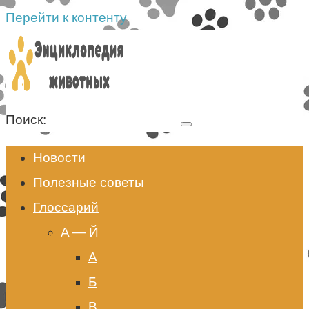
Перейти к контенту
Поиск:
Новости
Полезные советы
Глоссарий
A — Й
А
Б
В