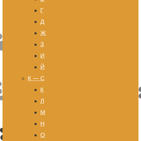
Г
Д
Ж
З
И
Й
К — С
К
Л
М
Н
О