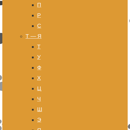
П
Р
С
Т — Я
Т
У
Ф
Х
Ц
Ч
Ш
Э