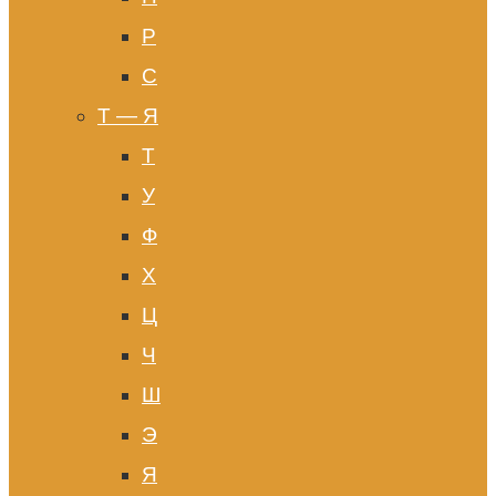
Р
С
Т — Я
Т
У
Ф
Х
Ц
Ч
Ш
Э
Я