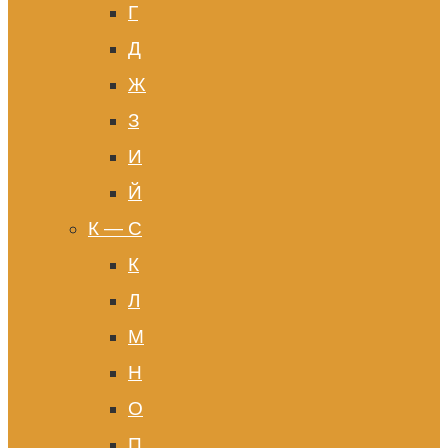
Г
Д
Ж
З
И
Й
К — С
К
Л
М
Н
О
П